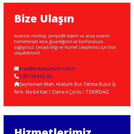
Bize Ulaşın
Asansör montajı, periyodik bakım ve arıza onarım
hizmetleriyle bina güvenliğinizi ve konforunuzu
sağlıyoruz. Detaylı bilgi ve hizmet talepleriniz için bize
ulaşabilirsiniz!
eras@erasasansor.com.tr
0282 654 62 66
Şeyhsinan Mah. Atatürk Bul. Fatma Bulut İş
Mrk. No:64 Kat:1 Daire:4 Çorlu / TEKİRDAĞ
Hizmetlerimiz