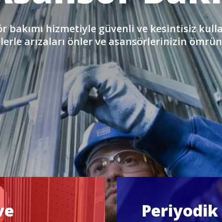
r bakımı hizmetiyle güvenli ve kesintisiz kul
lerle arızaları önler ve asansörlerinizin ömrün
ve
Periyodik