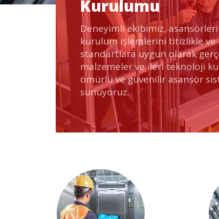
Kurulumu
Deneyimli ekibimiz, asansörleri
kurulum işlemlerini titizlikle ve
standartlara uygun olarak gerçek
malzemeler ve ileri teknoloji k
ömürlü ve güvenilir asansör sis
sunuyoruz.