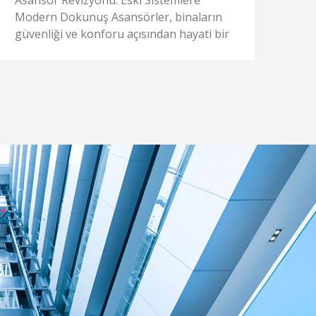
Modern Dokunuş Asansörler, binaların
Pro
güvenliği ve konforu açısından hayati bir
kul
rol oynar. Ancak ...
serv