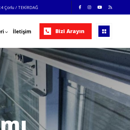
e:4 Çorlu / TEKİRDAĞ
Bizi Arayın
ri
İletişim
ımı