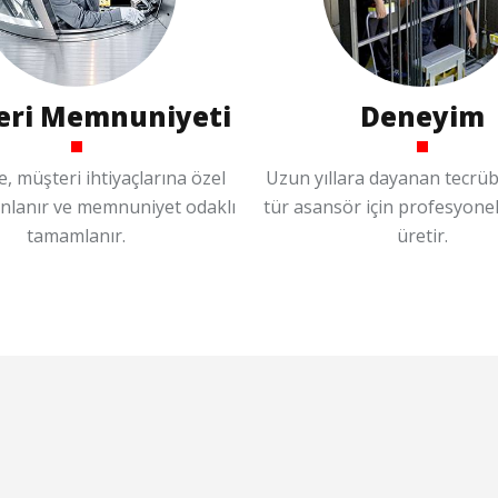
eri Memnuniyeti
Deneyim
, müşteri ihtiyaçlarına özel
Uzun yıllara dayanan tecrüb
anlanır ve memnuniyet odaklı
tür asansör için profesyone
tamamlanır.
üretir.