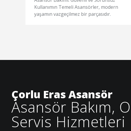
Kullanımın Temeli Asansörler, modern
yaşamın vazgeçilmez bir parçasıdır.
Günlük hayatımızı ...
Çorlu Eras Asansör
Asansör Bakım, O
Servis Hizmetleri