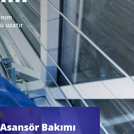
lanım
ü uzatır
 Asansör Bakımı