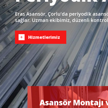
Eras Asansör, Çorlu'da periyodik asansö
sağlar. Uzman ekibimiz, düzenli kontrol
Hizmetlerimiz
Asansör Montajı 