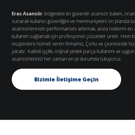
Eras Asansör
, bölgedeki en güvenilir asansör bakım, onarı
sunarak kullanıcı güvenliğini ve memnuniyetini ön planda tut
asansörlerinizin performansını artırmak, arıza risklerini e
kullanım sağlamak için profesyonel çözümler üretir. Hem 
müşterilere hizmet veren firmamız, Çorlu ve çevresinde hızlı 
yaratır. Kaliteli işçilik, orijinal yedek parça kullanımı ve uygun
asansörlerinizi her zaman en iyi durumda tutuyoruz.
Bizimle İletişime Geçin