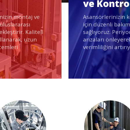
ve Kontro
nizin montaj ve
Asansörlerinizin k
 uluslararası
için düzenli bakım
leştirir. Kaliteli
sağlıyoruz. Periyo
ullanarak, uzun
arızaları önleyere
temleri
verimliliğini artırı