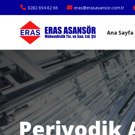
0282 654 62 66
eras@erasasansor.com.tr
Ana Sayfa
Periyodik