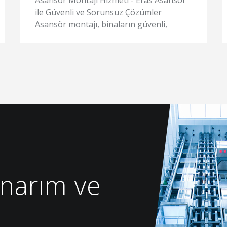
ile Güvenli ve Sorunsuz Çözümler
Asansör montajı, binaların güvenli,
konforlu ve verimli ...
narım ve